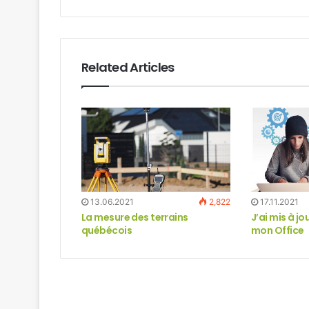
Related Articles
13.06.2021
2,822
17.11.2021
La mesure des terrains
J’ai mis à j
québécois
mon Office