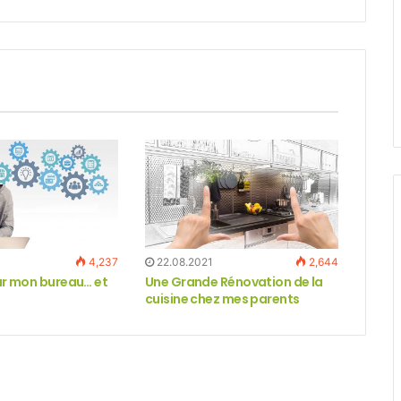
4,237
22.08.2021
2,644
our mon bureau… et
Une Grande Rénovation de la
cuisine chez mes parents