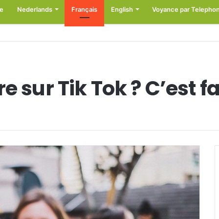
e
Nederlands
Français
English
Voyance par Telepho
 sur Tik Tok ? C’est fa