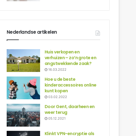
Nederlandse artikelen
Huis verkopen en
verhuizen – zo’n grote en
angstwekkende zaak?
16.03.2022
Hoe u de beste
kinderaccessoires online
kunt kopen
03.02.2022
Door Gent, daarheen en
weer terug
05.12.2021
Klinkt VPN-encryptie als