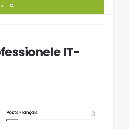
Search
ne
for
ofessionele IT-
Posts Français