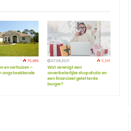
70,995
07.09.2021
3,391
n en verhuizen –
Wat verenigt een
en angstwekkende
onverbeterlijke shopaholic en
een financieel geletterde
burger?