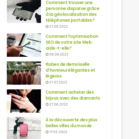
Comment trouver une
personne disparue grâce
à la géolocalisation des
téléphones portables?
21.09.2022
Comment l’optimisation
SEO de votre site Web
aide-t-elle?
06.09.2022
Robes de demoiselle
d’honneur élégantes et
légères
21.07.2022
Comment acheter des
bijoux avec des diamants
27.06.2022
À la découverte des plus
belles villes du monde
17.02.2022