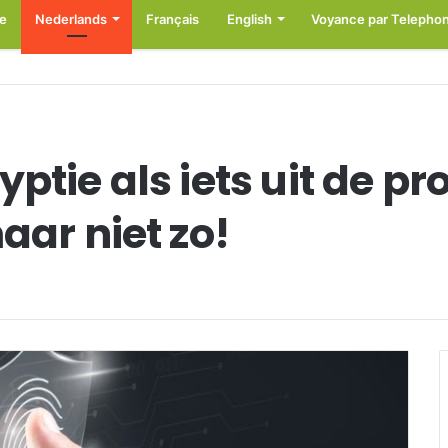
e
Nederlands
Français
English
Voyance par Telepho
ptie als iets uit de pr
aar niet zo!