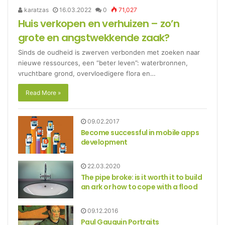
karatzas
16.03.2022
0
71,027
Huis verkopen en verhuizen – zo’n
grote en angstwekkende zaak?
Sinds de oudheid is zwerven verbonden met zoeken naar
nieuwe ressources, een “beter leven”: waterbronnen,
vruchtbare grond, overvloedigere flora en…
Read More »
09.02.2017
Become successful in mobile apps
development
22.03.2020
The pipe broke: is it worth it to build
an ark or how to cope with a flood
09.12.2016
Paul Gauguin Portraits