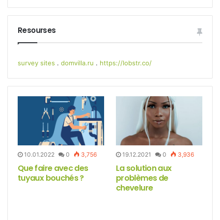
Resourses
survey sites
.
domvilla.ru
.
https://lobstr.co/
10.01.2022
0
3,756
19.12.2021
0
3,936
Que faire avec des
La solution aux
D
tuyaux bouchés ?
problèmes de
e
chevelure