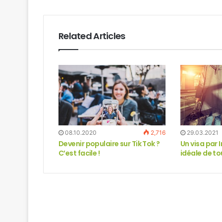
Related Articles
08.10.2020
2,716
29.03.2021
Devenir populaire sur Tik Tok ?
Un visa par I
C’est facile !
idéale de t