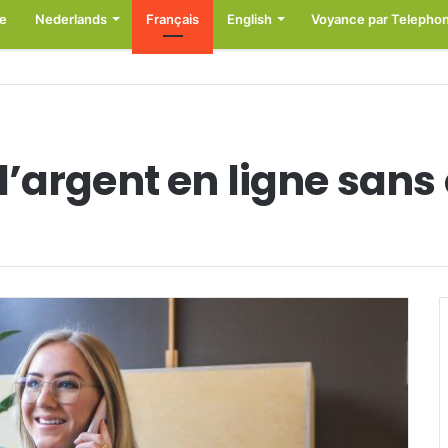
e
Nederlands
Français
English
Voyance par Telepho
argent en ligne sans e